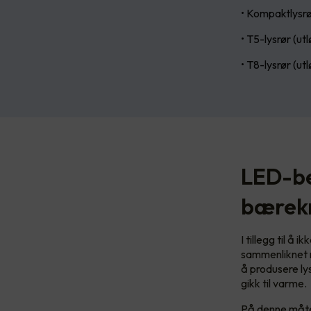
• Kompaktlysrø
• T5-lysrør (ut
• T8-lysrør (ut
LED-be
bærekr
I tillegg til å
sammenliknet m
å produsere lys
gikk til varme.
På denne måte