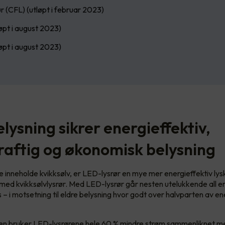
r (CFL) (utløpt i februar 2023)
løpt i august 2023)
løpt i august 2023)
lysning sikrer energieffektiv,
aftig og økonomisk belysning
 ikke inneholde kvikksølv, er LED-lysrør en mye mer energieffektiv lys
ed kvikksølvlysrør. Med LED-lysrør går nesten utelukkende all en
 – i motsetning til eldre belysning hvor godt over halvparten av e
n bruker LED-lysrørene hele 60 % mindre strøm sammenliknet m