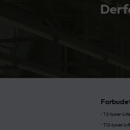
Derf
Forbudet
• T2-lysrør (ut
• T12-lysrør (u