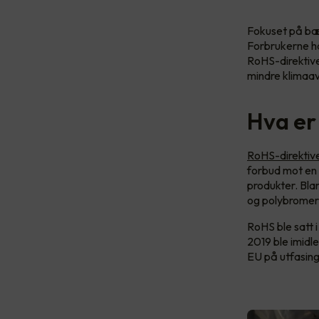
Fokuset på bære
Forbrukerne har
RoHS-direktive
mindre klimaav
Hva er
RoHS-direktive
forbud mot en r
produkter. Blan
og polybromer
RoHS ble satt i
2019 ble imidle
EU på utfasing