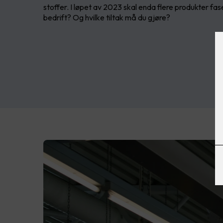
stoffer. I løpet av 2023 skal enda flere produkter fase
bedrift? Og hvilke tiltak må du gjøre?