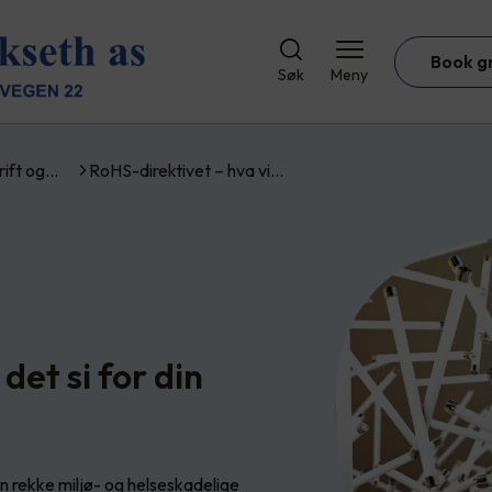
Book g
Søk
Meny
rift og…
RoHS-direktivet – hva vi…
det si for din
n rekke miljø- og helseskadelige