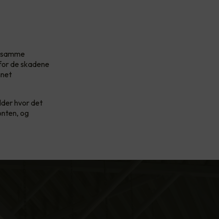
et samme
 for de skadene
nnet
ilder hvor det
onten, og