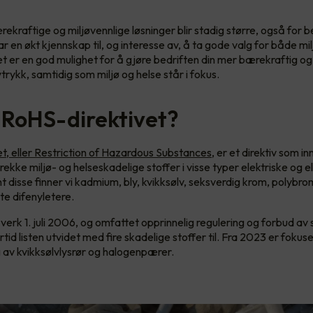
kraftige og miljøvennlige løsninger blir stadig større, også for be
 en økt kjennskap til, og interesse av, å ta gode valg for både mil
t er en god mulighet for å gjøre bedriften din mer bærekraftig og 
trykk, samtidig som miljø og helse står i fokus.
 RoHS-direktivet?
t, eller Restriction of Hazardous Substances
, er et direktiv som 
ekke miljø- og helseskadelige stoffer i visse typer elektriske og e
t disse finner vi kadmium, bly, kvikksølv, seksverdig krom, polybro
te difenyletere.
 verk 1. juli 2006, og omfattet opprinnelig regulering og forbud av s
rtid listen utvidet med fire skadelige stoffer til. Fra 2023 er fokus
 av kvikksølvlysrør og halogenpærer.