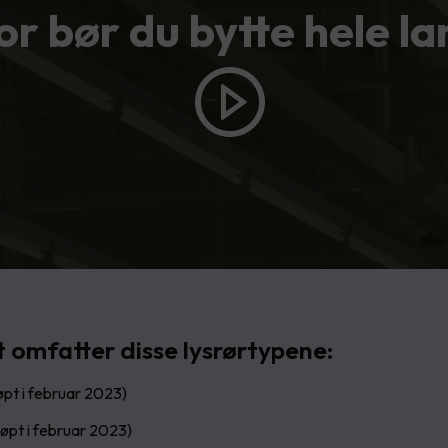
or bør du bytte hele l
 omfatter disse lysrørtypene:
løpt i februar 2023)
tløpt i februar 2023)