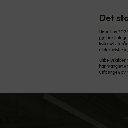
Det sto
I løpet av 202
gjelder haloge
kvikksølv forår
elektroniske o
Ulike lyskilder
har manglet et
utfasingen av 