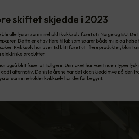
re skiftet skjedde i 2023
3 ble alle lysrør som inneholdt kvikksølv faset ut i Norge og EU. D
npærer. Dette er et av flere tiltak som sparer både miljø og helse
saker. Kvikksølv har over tid blitt faset ut i flere produkter, blant a
g elektriske produkter.
 har også blitt faset ut tidligere. Unntaket har vært noen typer lysk
 godt alternativ. De siste årene har det dog skjedd mye på den fr
lysrør som inneholder kvikksølv har derfor begynt.