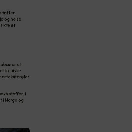
drifter.
jø og helse.
sikre et
innebærer et
lektroniske
merte bifenyler
eks stoffer. I
et i Norge og