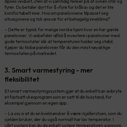
åpnes vinduet, uten at vi samtidig tenker på at ovnen står og
fyrer. Du betaler dyrt for å «fyre for kråka» og det er lite
komfortabelt inne. Hva om panelovnene tilpasset seg
situasjonene og tok ansvar for et behagelig inneklima?
– Dette er typisk for mange norske hjem hvor en har gamle
panelovner. Vi anbefaler alltid å investere i panelovner med
gode termostater slik at temperaturen holder seg stabil.
Kjøper du Nobø panelovner får du den mest nøyaktige
termostaten på markedet.
3. Smart varmestyring - mer
fleksibilitet
Et smart varmestyringssystem gjør at du enkelt kan avbryte
et fastsatt ukesprogram som er satt til din husstand, for
eksempel gjennom en egen app.
– La oss si at du en kveld ønsker å være i kjellerstuen, som du
sjelden bruker, der du også normalt har lav temperatur. I
vårt system kan du da enkelt justere temperaturen gjennom