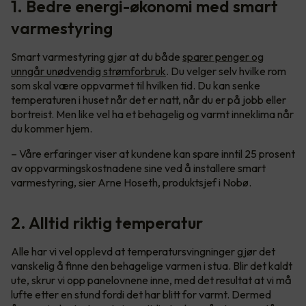
1. Bedre energi-økonomi med smart
varmestyring
Smart varmestyring gjør at du både
sparer penger og
unngår unødvendig strømforbruk
. Du velger selv hvilke rom
som skal være oppvarmet til hvilken tid. Du kan senke
temperaturen i huset når det er natt, når du er på jobb eller
bortreist. Men like vel ha et behagelig og varmt inneklima når
du kommer hjem.
– Våre erfaringer viser at kundene kan spare inntil 25 prosent
av oppvarmingskostnadene sine ved å installere smart
varmestyring, sier Arne Hoseth, produktsjef i Nobø.
2. Alltid riktig temperatur
Alle har vi vel opplevd at temperatursvingninger gjør det
vanskelig å finne den behagelige varmen i stua. Blir det kaldt
ute, skrur vi opp panelovnene inne, med det resultat at vi må
lufte etter en stund fordi det har blitt for varmt. Dermed