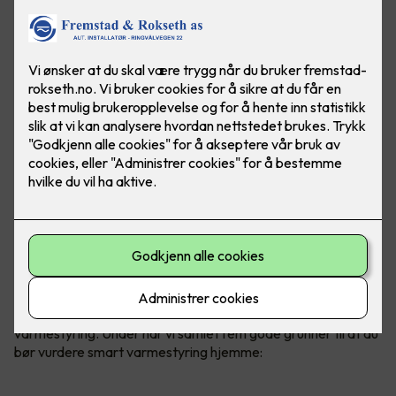
Uansett om du velger panelovner,
varmekabler, varmefolie
eller varmematter,
kan alt styres gjennom smart
varmestyring. Under har vi samlet fem gode grunner til at du
bør vurdere smart varmestyring hjemme: