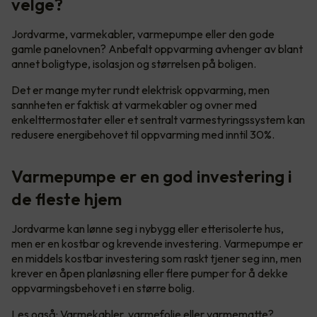
velge?
Jordvarme, varmekabler, varmepumpe eller den gode
gamle panelovnen? Anbefalt oppvarming avhenger av blant
annet boligtype, isolasjon og størrelsen på boligen.
Det er mange myter rundt elektrisk oppvarming, men
sannheten er faktisk at varmekabler og ovner med
enkelttermostater eller et sentralt varmestyringssystem kan
redusere energibehovet til oppvarming med inntil 30%.
Varmepumpe er en god investering i
de fleste hjem
Jordvarme kan lønne seg i nybygg eller etterisolerte hus,
men er en kostbar og krevende investering. Varmepumpe er
en middels kostbar investering som raskt tjener seg inn, men
krever en åpen planløsning eller flere pumper for å dekke
oppvarmingsbehovet i en større bolig.
Les også:
Varmekabler, varmefolie eller varmematte?