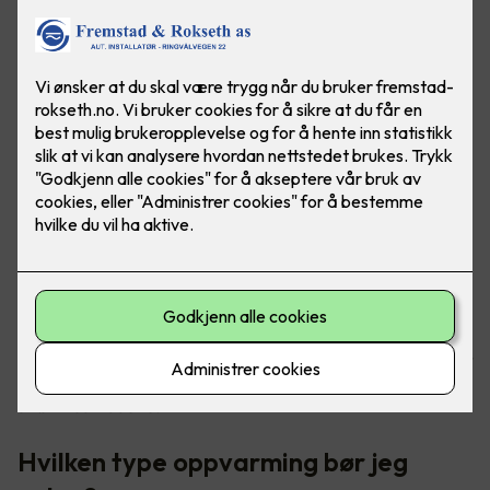
Oppvarming av boligen tar helt klart mest strøm, da er det
godt at det finnes gode løsninger for å senke
strømkostnadene.
Hvilken type oppvarming bør jeg