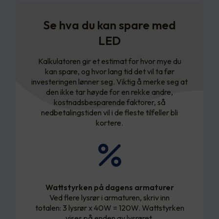
Se hva du kan spare med
LED
Kalkulatoren gir et estimat for hvor mye du
kan spare, og hvor lang tid det vil ta før
investeringen lønner seg. Viktig å merke seg at
den ikke tar høyde for en rekke andre,
kostnadsbesparende faktorer, så
nedbetalingstiden vil i de fleste tilfeller bli
kortere.
Wattstyrken på dagens armaturer
Ved flere lysrør i armaturen, skriv inn
totalen: 3 lysrør x 40W = 120W. Wattstyrken
vises på enden av lysrøret.