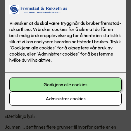
Er det virkelig en god idé?
Mange tenker nok at det er like greit å bare ta ut det gamle
lysstoffrøret og sette inn et LED-rør.
«Det blir jo lys!».
Ja, men ... det finnes flere grunner til hvorfor dette er en