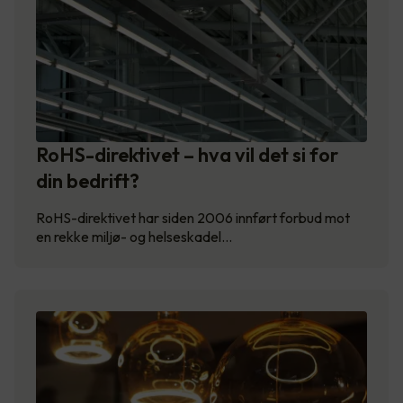
RoHS-direktivet – hva vil det si for
din bedrift?
RoHS-direktivet har siden 2006 innført forbud mot
en rekke miljø- og helseskadel…