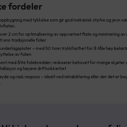
ke fordeler
eoppbygning med tykkelse som gir god mekanisk styrke og jevn va
lvflaten.
ver 2 cm for optimalisering av oppvarmet flate og minimering av s
t enn tradisjonelle folier.
underlagsplater – med 50 tonn trykkfasthet for å tåle høy belastn
yttelse av folien.
ent med åtte foliebredder, reduserer behovet for mange skjøter o
stallasjon og høyere driftssikkerhet.
de og rask respons – ideelt ved rehabilitering eller der det er b
.