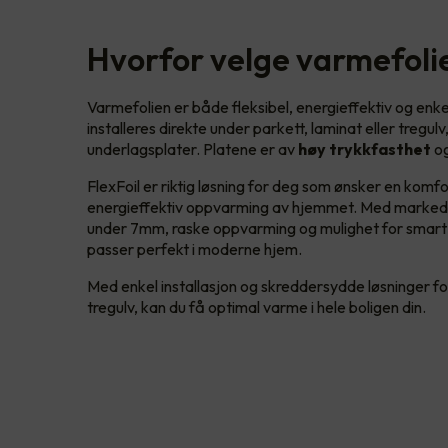
Hvorfor velge varmefoli
Varmefolien er både fleksibel, energieffektiv og enke
installeres direkte under parkett, laminat eller tregul
underlagsplater. Platene er av
høy trykkfasthet
og
FlexFoil er riktig løsning for deg som ønsker en komfo
energieffektiv oppvarming av hjemmet. Med marked
under 7mm, raske oppvarming og mulighet for smart s
passer perfekt i moderne hjem.
Med enkel installasjon og skreddersydde løsninger fo
tregulv, kan du få optimal varme i hele boligen din.