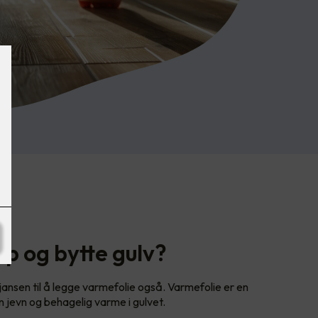
pp og bytte gulv?
jansen til å legge varmefolie også. Varmefolie er en
n jevn og behagelig varme i gulvet.