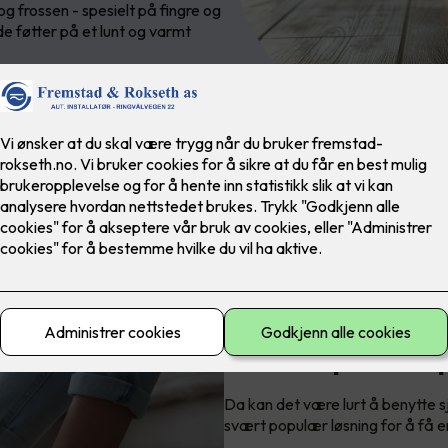
og frossen - spesielt på fingre og
de føtter på et lunt og varmt
Skal du pusse o
Da kan det være lurt å benytte s
svært populær løsning for å få e