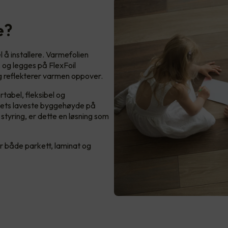
e?
l å installere. Varmefolien
v, og legges på FlexFoil
 reflekterer varmen oppover.
rtabel, fleksibel og
ets laveste byggehøyde på
tyring, er dette en løsning som
r både parkett, laminat og