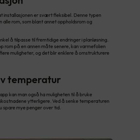
lasjon
t installasjonen er svært fleksibel. Denne typen
ten alle rom, som blant annet oppholdsrom og
nkel å tilpasse til fremtidige endringer i planløsning.
pp rom på en annen måte senere, kan varmefolien
 flere muligheter, og det blir enklere å omstrukturere
av temperatur
r app kan man også ha muligheten til å bruke
gikostnadene ytterligere. Ved å senke temperaturen
 du spare mye penger over tid.