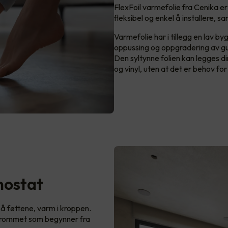
FlexFoil varmefolie fra Cenika er
fleksibel og enkel å installere, 
Varmefolie har i tillegg en lav 
oppussing og oppgradering av gu
Den syltynne folien kan legges di
og vinyl, uten at det er behov fo
mostat
å føttene, varm i kroppen.
i rommet som begynner fra