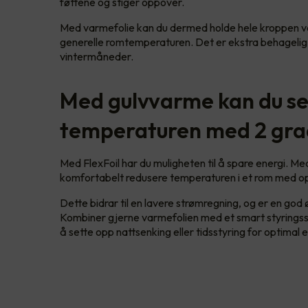
føttene og stiger oppover.
Med varmefolie kan du dermed holde hele kroppen 
generelle romtemperaturen. Det er ekstra behagelig 
vintermåneder.
Med gulvvarme kan du s
temperaturen med 2 gra
Med FlexFoil har du muligheten til å spare energi. M
komfortabelt redusere temperaturen i et rom med opp
Dette bidrar til en lavere strømregning, og er en god 
Kombiner gjerne varmefolien med et smart styringss
å sette opp nattsenking eller tidsstyring for optimal 