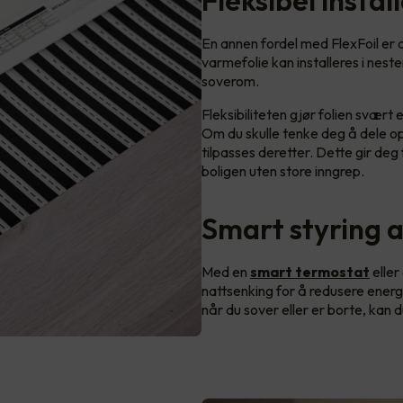
Fleksibel instal
En annen fordel med FlexFoil er a
varmefolie kan installeres i nes
soverom.
Fleksibiliteten gjør folien svært e
Om du skulle tenke deg å dele o
tilpasses deretter. Dette gir deg
boligen uten store inngrep.
Smart styring 
Med en
smart termostat
elle
nattsenking for å redusere ener
når du sover eller er borte, kan