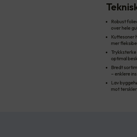
Teknis
Robust foli
over hele gu
Kuttesoner h
mer fleksibel
Trykksterke 
optimal besk
Bredt sortim
– enklere in
Lav byggehøy
mot terskler