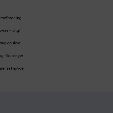
rmefordeling
vinn – langt
ing og sikre
g tilkoblinger
egrenset høyde