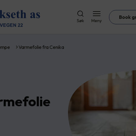
Book g
Søk
Meny
umpe
Varmefolie fra Cenika
rmefolie