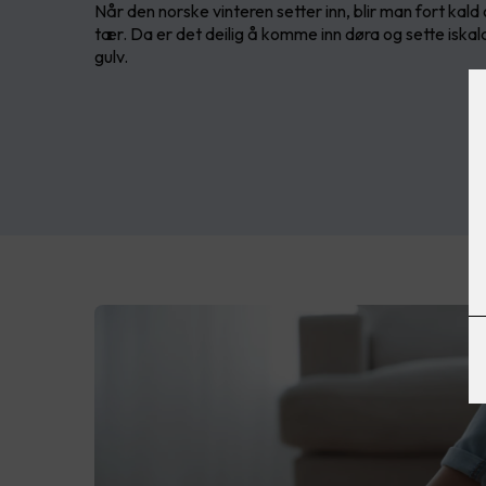
Når den norske vinteren setter inn, blir man fort kald 
tær. Da er det deilig å komme inn døra og sette iskal
gulv.