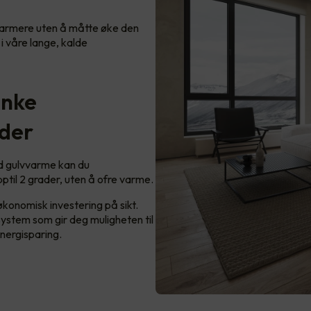
varmere uten å måtte øke den
i våre lange, kalde
enke
der
ed gulvvarme kan du
til 2 grader, uten å ofre varme.
økonomisk investering på sikt.
ystem som gir deg muligheten til
energisparing.