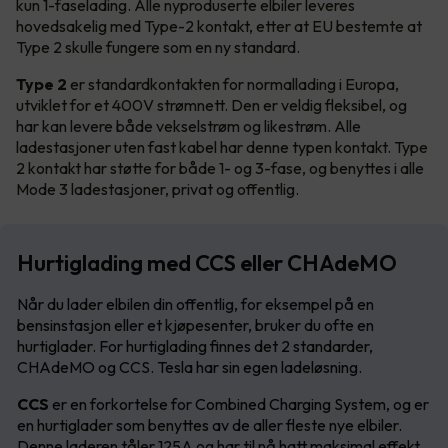
kun 1-faselading. Alle nyproduserte elbiler leveres
hovedsakelig med Type-2 kontakt, etter at EU bestemte at
Type 2 skulle fungere som en ny standard.
Type 2
er standardkontakten for normallading i Europa,
utviklet for et 400V strømnett. Den er veldig fleksibel, og
har kan levere både vekselstrøm og likestrøm. Alle
ladestasjoner uten fast kabel har denne typen kontakt. Type
2 kontakt har støtte for både 1- og 3-fase, og benyttes i alle
Mode 3 ladestasjoner, privat og offentlig.
Hurtiglading med CCS eller CHAdeMO
Når du lader elbilen din offentlig, for eksempel på en
bensinstasjon eller et kjøpesenter, bruker du ofte en
hurtiglader. For hurtiglading finnes det 2 standarder,
CHAdeMO og CCS. Tesla har sin egen ladeløsning.
CCS
er en forkortelse for Combined Charging System, og er
en hurtiglader som benyttes av de aller fleste nye elbiler.
Denne laderen tåler 125A og har til nå hatt maksimal effekt