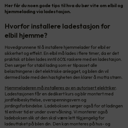
Her får du noen gode tips til hva du bør vite om elbil og
hjemmelading via ladestasjon.
Hvorfor installere ladestasjon for
elbil hjemme?
Hovedgrunnene til å installere hjemmelader for elbil er
sikkerhet og effekt. En elbil må lades i flere timer, da er det
praktisk at bilen lades inntil 60% raskere med en ladestasjon.
Den sørger for stabil lading som er tilpasset alle
belastningene i det elektriske anlegget, og bilen din vil
dermed lade med den hastigheten den klarer å motta strøm.
Hjemmeladeren må installeres av en autorisert elektriker
.
Ladestasjonen får en dedikert kurs og blir montert med
jordfeilbeskyttelse, overspenningsvern og
jordingsforbindelse. Ladeboksen sørger også for at ladingen
til enhver tid er under overvåkning. Vi monterer også
ladeboksen slik at den skal være lett tilgjengelig for
ladeuttaket på bilen din. Den kan monteres på hus- og