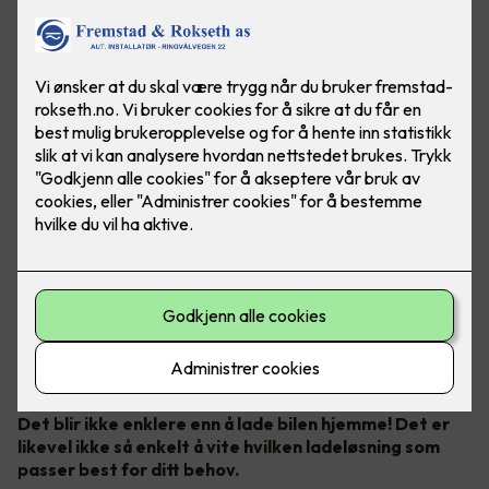
Bilde: Easee
Det blir ikke enklere enn å lade bilen hjemme! Det er
likevel ikke så enkelt å vite hvilken ladeløsning som
passer best for ditt behov.