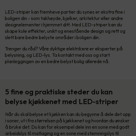
LED-striper kan fremheve partier du synes er ekstra fine i
boligen din - som takhøyde, bjelker, arkitektur eller andre
designelementer i hjemmet ditt. Med LED-striper kan du
skape kule effekter, unikt og enestående design og rett og
slett bare bedre belyste områder i boligen din.
Trenger du råd? Våre dyktige elektrikere er eksperter på
belysning, og LED-lys. Ta kontakt med oss og start
planleggingen av en bedre belyst bolig allerede nå.
5 fine og praktiske steder du kan
belyse kjøkkenet med LED-striper
Når du skal belyse et kjøkken kan du begynne å dele det opp
i soner, ut i fra størrelsen på kjøkkenet og hvordan du ønsker
å bruke det. Du kan for eksempel dele inn en sone med godt
arbeidslys til matlaging og en sone med stemningslys til