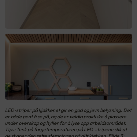
LED-striper på kjøkkenet gir en god og jevn belysning. Det
er både pent å se på, og de er veldig praktiske å plassere
under overskap og hyller for å lyse opp arbeidsområdet.
Tips: Tenk på fargetemperaturen på LED-stripene slik at
de skaper den rette stemningen på ditt kjøkken. Bilde 3: