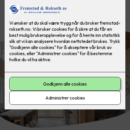
Fremhev design, arkitektur eller de
beste trekkene i boligen din