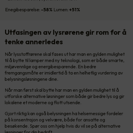
Enegibesparelse:
-58%
Lumen:
+51%
Utfasingen av lysrørene gir rom for å
tenke annerledes
Når lysstoffrørene skal fases ut har man en gylden mulighet
til å bytte til lamper med ny teknologi, som er både smarte,
miljøvennlige og energibesparende. En bedre
fremgangsmåte er imidlertid å ta en helhetlig vurdering av
belysningsløsningene dine.
Når man først skal bytte har man en gylden mulighet til å
utforske alternative løsninger som både gir bedre lys og gir
lokalene et moderne og flott utsende.
Gjort riktig kan også belysningen ha helsemessige fordeler
på konsentrajon og velvære, både for ansatte og
besøkende. Spør oss om hjelp hvis du vil se på alternative
løsninger for din bedrift.