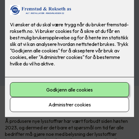
En av konsekvensene av RoHS-direktivet, som har til hensikt
å begrense bruken av miljøskadelige stoffer, er at lysstoffrør
avvikles.
Å produsere nye lysstoffrør har vært forbudt siden høsten
2023, og dermed er det bare et spørsmål om tid før alle
bedrifter må gjøre noe med belysning der lysstoffrør