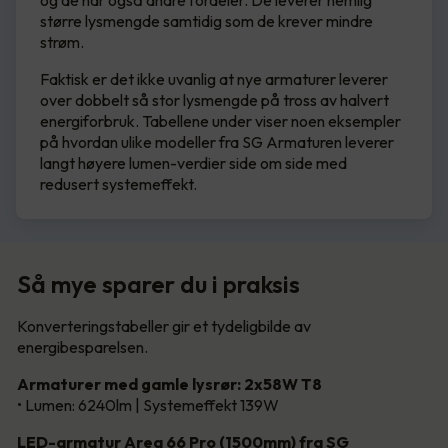
og de har også andre fordeler. De leverer nemlig
større lysmengde samtidig som de krever mindre
strøm.
Faktisk er det ikke uvanlig at nye armaturer leverer
over dobbelt så stor lysmengde på tross av halvert
energiforbruk. Tabellene under viser noen eksempler
på hvordan ulike modeller fra SG Armaturen leverer
langt høyere lumen-verdier side om side med
redusert systemeffekt.
Så mye sparer du i praksis
Konverteringstabeller gir et tydeligbilde av
energibesparelsen.
Armaturer med gamle lysrør: 2x58W T8
• Lumen: 6240lm | Systemeffekt 139W
LED-armatur Area 66 Pro (1500mm) fra SG