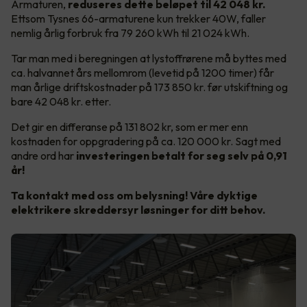
Armaturen,
reduseres dette beløpet til 42 048 kr.
Ettsom
Tysnes 66-armaturene kun trekker 40W, faller
nemlig årlig forbruk fra 79 260 kWh til 21 024 kWh.
Tar man med i beregningen at lystoffrørene må byttes med
ca. halvannet års mellomrom (levetid på 1200 timer) får
man årlige driftskostnader på 173 850 kr. før utskiftning og
bare 42 048 kr. etter.
Det gir en differanse på 131 802 kr, som er mer enn
kostnaden for oppgradering på ca. 120 000 kr. Sagt med
andre ord har
investeringen betalt for seg selv på 0,91
år!
Ta kontakt med oss om belysning! Våre dyktige
elektrikere skreddersyr løsninger for ditt behov.